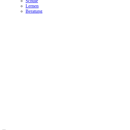
Schule
Lernen
Beratung
SCHÜLER
"Jeder der aufhört zu lernen, ist alt, mag er zwanzig
oder achtzig Jahre zählen.
Jeder, der weiterlernt, ist jung, mag er zwanzig oder
achtzig Jahre alt sein."
(Henry Ford)