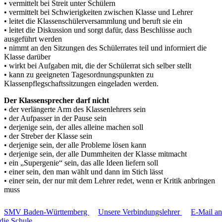
• vermittelt bei Streit unter Schülern
• vermittelt bei Schwierigkeiten zwischen Klasse und Lehrer
• leitet die Klassenschülerversammlung und beruft sie ein
• leitet die Diskussion und sorgt dafür, dass Beschlüsse auch
ausgeführt werden
• nimmt an den Sitzungen des Schülerrates teil und informiert die
Klasse darüber
• wirkt bei Aufgaben mit, die der Schülerrat sich selber stellt
• kann zu geeigneten Tagesordnungspunkten zu
Klassenpflegschaftssitzungen eingeladen werden.
Der Klassensprecher darf nicht
• der verlängerte Arm des Klassenlehrers sein
• der Aufpasser in der Pause sein
• derjenige sein, der alles alleine machen soll
• der Streber der Klasse sein
• derjenige sein, der alle Probleme lösen kann
• derjenige sein, der alle Dummheiten der Klasse mitmacht
• ein „Supergenie“ sein, das alle Ideen liefern soll
• einer sein, den man wählt und dann im Stich lässt
• einer sein, der nur mit dem Lehrer redet, wenn er Kritik anbringen
muss
SMV Baden-Württemberg
Unsere Verbindungslehrer
E-Mail an
die Schule