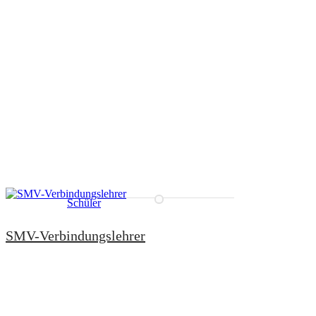
AKTUELLE
INFORMATIONEN
Nov 25, 2017
Schüler
SMV-Verbindungslehrer
Verbindungslehrkraft im Schuljahr 2021/22
Julia Klaus