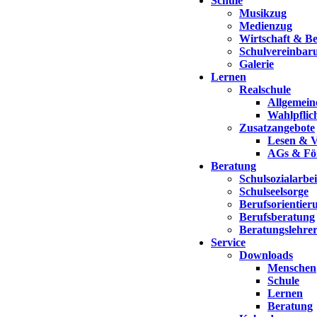
Schule
Musikzug
Medienzug
Wirtschaft & Be
Schulvereinbar
Galerie
Lernen
Realschule
Allgemein
Wahlpflic
Zusatzangebote
Lesen & V
AGs & Fö
Beratung
Schulsozialarbei
Schulseelsorge
Berufsorientier
Berufsberatung
Beratungslehre
Service
Downloads
Menschen
Schule
Lernen
Beratung