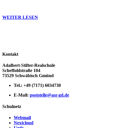
2016/2017 wieder ein Streitschlichter-Team an der ASR. Das
Team steht ihren Mitschüle
WEITER LESEN
Kontakt
Adalbert-Stifter-Realschule
Scheffoldstraße 104
73529 Schwäbisch Gmünd
Tel.: +49 (7171) 6034730
E-Mail:
poststelle@asr-gd.de
Schulnetz
Webmail
Nextcloud
Untis