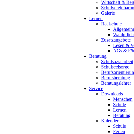
Wirtschaft & Ber
Schulvereinbaru
Galerie
Lernen
Realschule
Allgemein
Wahlpflich
Zusatzangebote
Lesen & V
AGs & För
Beratung
Schulsozialarbeit
Schulseelsorge
Berufsorientieru
Berufsberatung
Beratungslehrer
Service
Downloads
Menschen
Schule
Lernen
Beratung
Kalender
Schule
Ferien